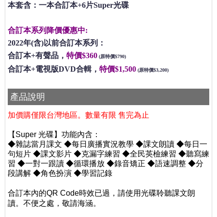
本套含：一本合訂本+6片Super光碟
合訂本系列降價優惠中:
2022年(含)以前合訂本系列：
合訂本+有聲品，
特價$360
(原特價$790)
合訂本+電視版DVD合輯，
特價$1,500
(原特價$3,200)
產品說明
加價購僅限台灣地區。數量有限 售完為止
【Super 光碟】功能內含：
◆雜誌當月課文 ◆每日廣播實況教學 ◆課文朗讀 ◆每日一
句短片 ◆課文影片 ◆克漏字練習 ◆全民英檢練習 ◆聽寫練
習 ◆一對一跟讀
◆循環播放 ◆錄音矯正 ◆語速調整 ◆分
段講解 ◆角色扮演 ◆學習記錄
請使用光碟聆聽課文朗
合訂本內的QR Code時效已過，
讀。不便之處，敬請海涵。