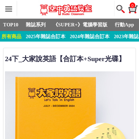
0
TOP10
雜誌系列
《SUPER+》電腦學習版
行動App
所有商品
2025年雜誌合訂本
2024年雜誌合訂本
2023年雜
24下_大家說英語【合訂本+Super光碟】