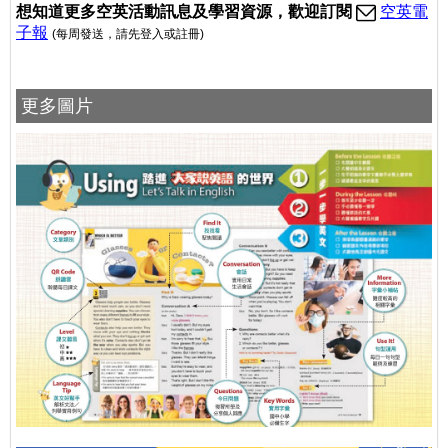
想
知道更多空英活動訊息及學習資源，歡迎訂閱
空英電
子報
(每周發送
，請先登入或註冊
)
更多圖片