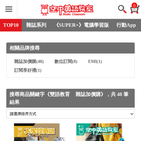
0
TOP10
雜誌系列
《SUPER+》電腦學習版
行動App
相關品牌搜尋
雜誌加價購
(48)
數位訂閱
(8)
EMI
(1)
訂閱享好禮
(1)
搜尋商品關鍵字《雙語教育
雜誌加價購》，共 48 筆
結果