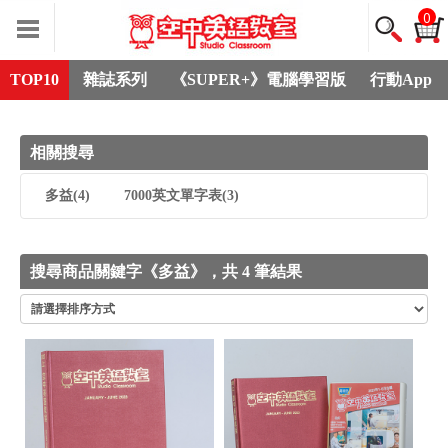
0
TOP10
雜誌系列
《SUPER+》電腦學習版
行動App
相關搜尋
多益
(4)
7000英文單字表
(3)
搜尋商品關鍵字《多益》，共 4 筆結果