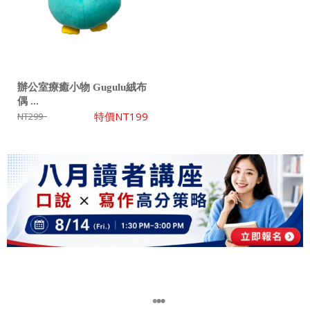
辦公室療癒小物 Gugulu絨布
偶 ...
特價
NT199
NT299