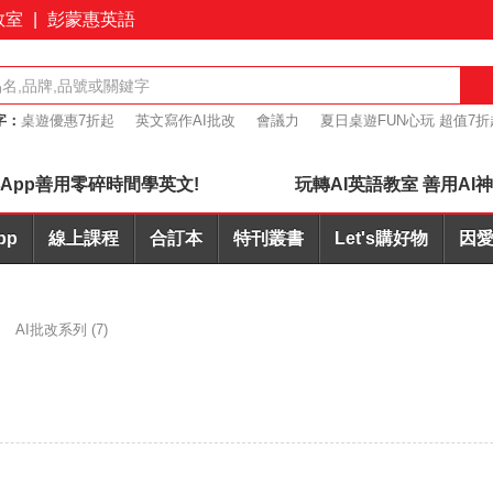
教室
|
彭蒙惠英語
字：
桌遊優惠7折起
英文寫作AI批改
會議力
夏日桌遊FUN心玩 超值7折
購優惠
簡報力
App善用零碎時間學英文!
玩轉AI英語教室 善用AI
pp
線上課程
合訂本
特刊叢書
Let's購好物
因愛
AI批改系列
(7)
)