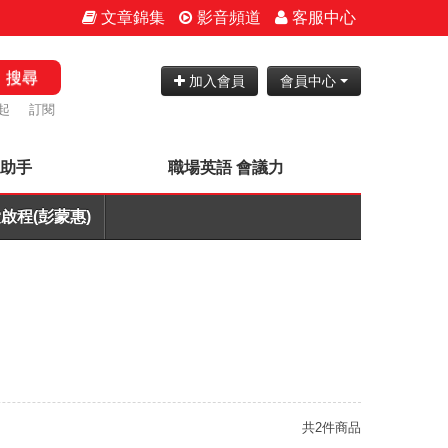
文章錦集
影音頻道
客服中心
搜尋
加入會員
會員中心
起
訂閱
神助手
職場英語 會議力
啟程(彭蒙惠)
共2件商品