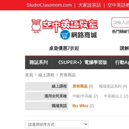
StudioClassroom.com
|
大家說英語
|
空中英語
熱門關鍵
+耳機合
桌遊優惠7折起
講解
雜誌系列
《SUPER+》電腦學習版
行動A
首頁
線上課程
所有商品
線上課程
所有商品
(9)
職場英語系列
(4)
適用全民英檢
中級/中高級
(2)
中高級以上
(2
職場英語
Biz Whiz
(2)