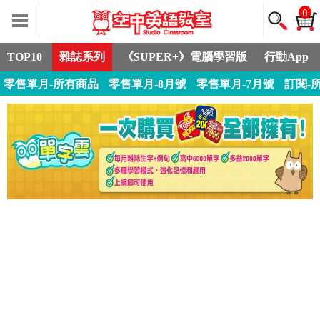
0
TOP10
雜誌系列
《SUPER+》電腦學習版
行動App
零售單月-所有商品
零售單月-8月號
零售單月-7月號
訂閱-