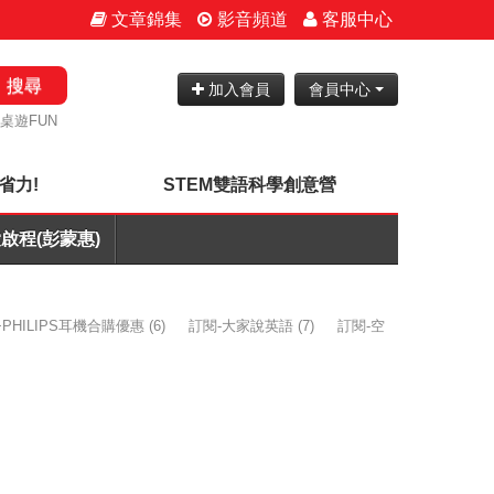
文章錦集
影音頻道
客服中心
搜尋
加入會員
會員中心
桌遊FUN
省力!
STEM雙語科學創意營
啟程(彭蒙惠)
PHILIPS耳機合購優惠
(6)
訂閱-大家說英語
(7)
訂閱-空