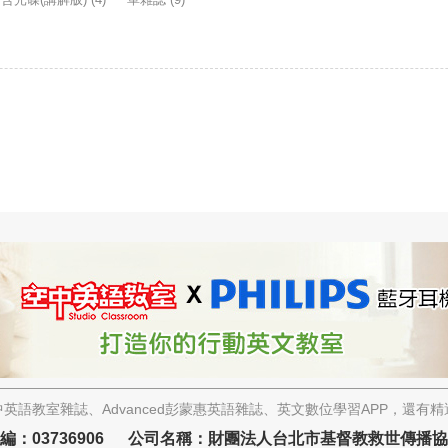
英語教室雜誌、Advanced彭蒙惠英語雜誌、英文數位學習APP，還有
編：03736906 公司名稱：財團法人台北市基督教救世傳播