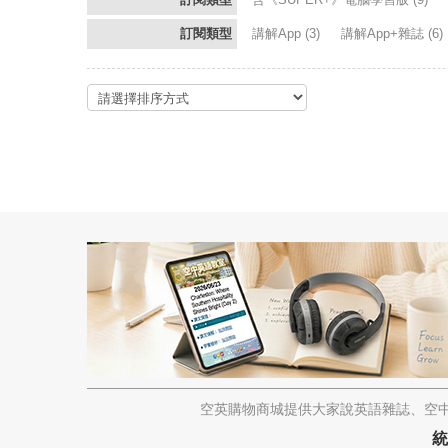
訂閱類型
講解App
(3)
講解App+雜誌
(6)
空英購物商城提供大家說英語雜誌、空中
統