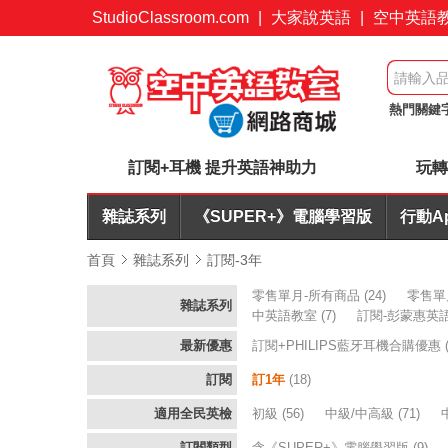
StudioClassroom.com
|
大家說英語
|
空中英語
熱門關鍵
心玩 超值
訂閱+耳機 提升英語神助力
玩轉
雜誌系列
《SUPER+》電腦學習版
行動A
首頁
雜誌系列
訂閱-3年
零售單月-所有商品
(24)
零售單
雜誌系列
中英語教室
(7)
訂閱-彭蒙惠英
最新優惠
訂閱+PHILIPS藍牙耳機合購優惠
訂閱
訂1年
(18)
適用全民英檢
初級
(56)
中級/中高級
(71)
訂閱類型
含《SUPER+》電腦學習版
(9)