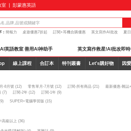
教室
|
彭蒙惠英語
字：
簡報力
桌遊優惠7折起
訂閱+耳機合購優惠
英文寫作AI批改
夏日
7折起
會議力
AI英語教室 善用AI神助手
英文寫作救星!AI批改即時
pp
線上課程
合訂本
特刊叢書
Let's購好物
因愛
月-8月號
(12)
零售單月-7月號
(12)
訂閱-所有商品
(21)
最新優惠-雜誌+
語
(7)
訂閱-2年
(12)
訂閱-1年
(9)
(9)
SUPER+電腦學習版
(15)
中高級以上
(36)
含光碟(講解版)
(4)
單雜誌
(9)