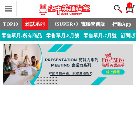
0
TOP10
雜誌系列
《SUPER+》電腦學習版
行動App
零售單月-所有商品
零售單月-8月號
零售單月-7月號
訂閱-