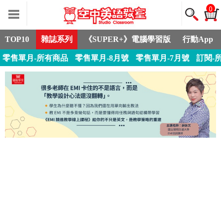
0
TOP10
雜誌系列
《SUPER+》電腦學習版
行動App
零售單月-所有商品
零售單月-8月號
零售單月-7月號
訂閱-