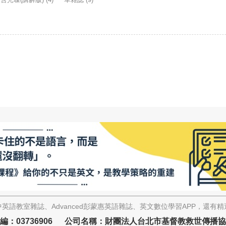
英語教室雜誌、Advanced彭蒙惠英語雜誌、英文數位學習APP，還有
編：03736906 公司名稱：財團法人台北市基督教救世傳播