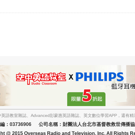
英語教室雜誌、Advanced彭蒙惠英語雜誌、英文數位學習APP，還有
編：03736906 公司名稱：財團法人台北市基督教救世傳播
ht @ 2015 Overseas Radio and Television, Inc. All Rights R