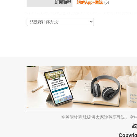
訂閱類型
講解App+雜誌
(6)
空英購物商城提供大家說英語雜誌、空中
統
Copyrig