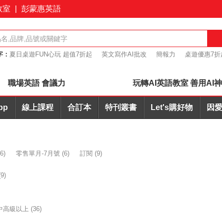
教室
|
彭蒙惠英語
字：
夏日桌遊FUN心玩 超值7折起
英文寫作AI批改
簡報力
桌遊優惠7折
+耳機合購優惠
職場英語 會議力
玩轉AI英語教室 善用AI
pp
線上課程
合訂本
特刊叢書
Let's購好物
因愛
6)
零售單月-7月號
(6)
訂閱
(9)
(9)
中高級以上
(36)