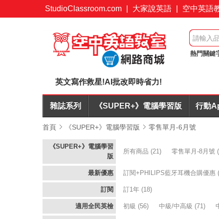
StudioClassroom.com
|
大家說英語
|
空中英語
熱門關鍵
力
訂閱
英文寫作救星!AI批改即時省力!
雜誌系列
《SUPER+》電腦學習版
行動A
首頁
《SUPER+》電腦學習版
零售單月-6月號
《SUPER+》電腦學習
所有商品
(21)
零售單月-8月號
(
版
最新優惠
訂閱+PHILIPS藍牙耳機合購優惠
訂閱
訂1年
(18)
適用全民英檢
初級
(56)
中級/中高級
(71)