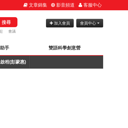
文章錦集
影音頻道
客服中心
搜尋
加入會員
會員中心
起
會議
神助手
雙語科學創意營
啟程(彭蒙惠)