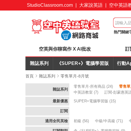
StudioClassroom.com
|
大家說英語
|
空中英語
熱門關鍵
改
訂閱
空英與你聊寫作 X AI批改
訂
雜誌系列
《SUPER+》電腦學習版
行動A
首頁
雜誌系列
零售單月-8月號
零售單月-所有商品
(24)
零售單
雜誌系列
中英語教室
(7)
訂閱-彭蒙惠英
最新優惠
SUPER+電腦學習版
(15)
訂閱
適用全民英檢
初級
(56)
中級/中高級
(71)
訂閱類型
含《SUPER+》電腦學習版
(9)