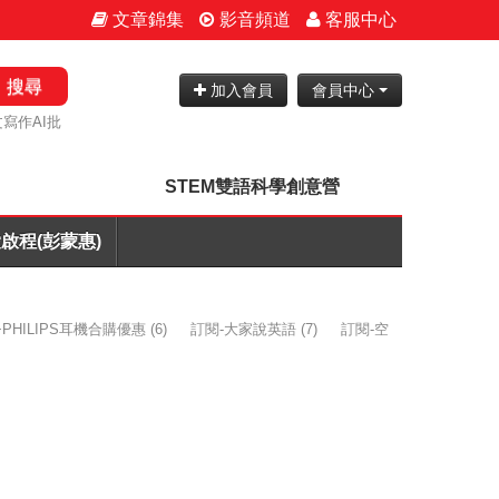
文章錦集
影音頻道
客服中心
搜尋
加入會員
會員中心
寫作AI批
STEM雙語科學創意營
啟程(彭蒙惠)
PHILIPS耳機合購優惠
(6)
訂閱-大家說英語
(7)
訂閱-空