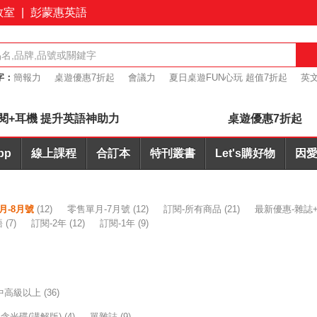
教室
|
彭蒙惠英語
字：
簡報力
桌遊優惠7折起
會議力
夏日桌遊FUN心玩 超值7折起
英文
+耳機合購優惠
閱+耳機 提升英語神助力
桌遊優惠7折起
pp
線上課程
合訂本
特刊叢書
Let's購好物
因愛
月-8月號
(12)
零售單月-7月號
(12)
訂閱-所有商品
(21)
最新優惠-雜誌+
語
(7)
訂閱-2年
(12)
訂閱-1年
(9)
中高級以上
(36)
含光碟(講解版)
(4)
單雜誌
(9)