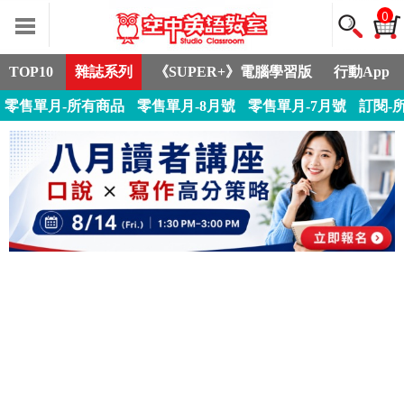
0
TOP10
雜誌系列
《SUPER+》電腦學習版
行動App
零售單月-所有商品
零售單月-8月號
零售單月-7月號
訂閱-