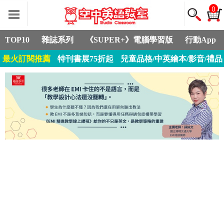
0
TOP10
雜誌系列
《SUPER+》電腦學習版
行動App
最火訂閱推薦
特刊書展75折起
兒童品格/中英繪本/影音/禮品