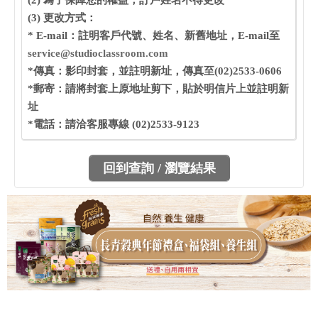
(2) 為了保障您的權益，訂戶姓名不得更改
(3) 更改方式：
* E-mail：註明客戶代號、姓名、新舊地址，E-mail至
service@studioclassroom.com
*傳真：影印封套，並註明新址，傳真至(02)2533-0606
*郵寄：請將封套上原地址剪下，貼於明信片上並註明新
址
*電話：請洽客服專線 (02)2533-9123
回到查詢 / 瀏覽結果