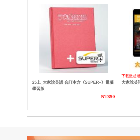
下載數超過
25上_大家說英語 合訂本含《SUPER+》電腦
大家說英語
學習版
NT850