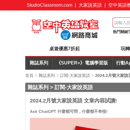
StudioClassroom.com
|
大家說英語
|
空中英語
熱門關鍵
改
訂閱
桌遊優惠7折起
玩轉
雜誌系列
《SUPER+》電腦學習版
行動A
首頁
雜誌系列
訂閱-大家說英語
2024.2月號大家
雜誌系列 > 訂閱-大家說英語
2024.2月號大家說英語 文章內容試讀!
Ask ChatGPT 什麼都可問，什麼都不奇怪!