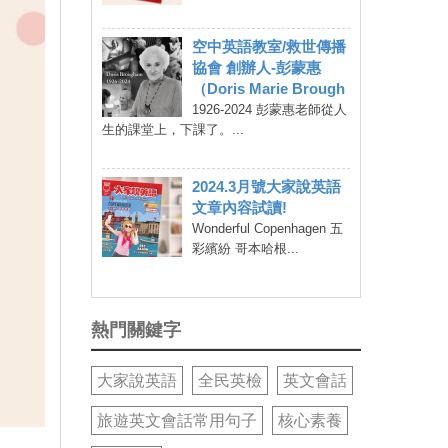
空中英語教室/救世傳播
協會 創辦人-彭蒙惠
（Doris Marie Brough
1926-2024 彭蒙惠老師從人
生的課堂上，下課了。...
2024.3月號大家說英語
文章內容試讀!
Wonderful Copenhagen 五
彩繽紛 哥本哈根...
熱門關鍵字
大家說英語
全民英檢
英文會話
旅遊英文會話常用句子
核心素養