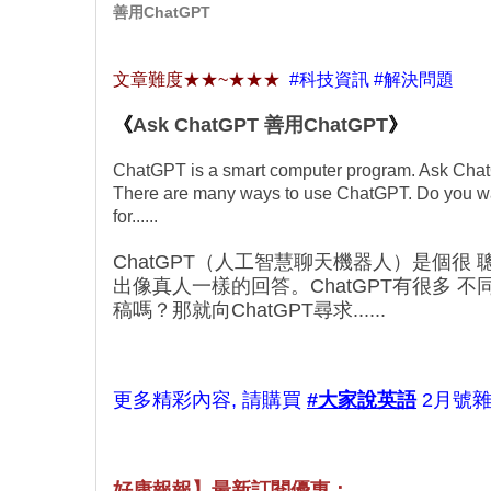
善用ChatGPT
文章難度
★★~
★★
★
#科技資訊 #解決問題
《
Ask ChatGPT 善用
ChatGPT
》
ChatGPT is a smart computer program. Ask ChatG
There are many ways to use ChatGPT. Do you wan
for......
ChatGPT（人工智慧聊天機器人）是個很 
出像真人一樣的回答。ChatGPT有很多 
稿嗎？那就向ChatGPT尋求......
更多精彩內容, 請購買
#大家說英語
2月號雜
好康報報】最新訂閱優惠：