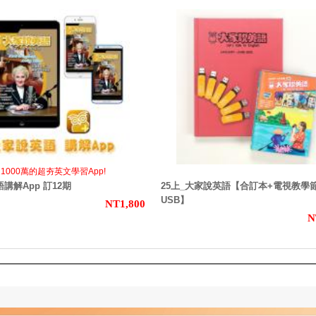
1000萬的超夯英文學習App!
講解App 訂12期
25上_大家說英語【合訂本+電視教學
USB】
NT1,800
N