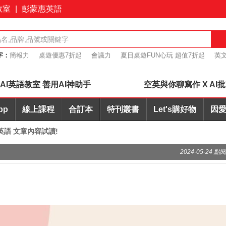
教室
|
彭蒙惠英語
字：
簡報力
桌遊優惠7折起
會議力
夏日桌遊FUN心玩 超值7折起
英文
+耳機合購優惠
AI英語教室 善用AI神助手
空英與你聊寫作 X AI
pp
線上課程
合訂本
特刊叢書
Let's購好物
因愛
說英語 文章內容試讀!
2024-05-24 點閱