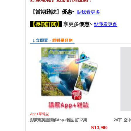
【
當期雜誌
】
優惠~
點我看更多
【長期訂閱】
享更多
優惠~
點我看更多
App+單雜誌
彭蒙惠英語講解App+雜誌 訂12期
24下_空
NT3,900