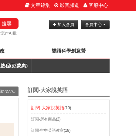
文章錦集
影音頻道
客服中心
搜尋
加入會員
會員中心
寫作AI批
批改
雙語科學創意營
啟程(彭蒙惠)
訂閱-大家說英語
數 (2776)
訂閱-大家說英語
(19)
訂閱-所有商品
(2)
訂閱-空中英語教室
(19)