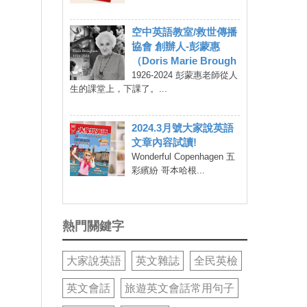
空中英語教室/救世傳播
協會 創辦人-彭蒙惠
（Doris Marie Brough
1926-2024 彭蒙惠老師從人
生的課堂上，下課了。...
2024.3月號大家說英語
文章內容試讀!
Wonderful Copenhagen 五
彩繽紛 哥本哈根...
熱門關鍵字
大家說英語
英文雜誌
全民英檢
英文會話
旅遊英文會話常用句子