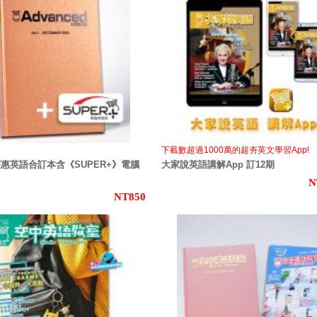
下載數超過1000萬的超夯英文學習App!
蒙惠英語合訂本含《SUPER+》電腦
大家說英語講解App 訂12期
N
NT850