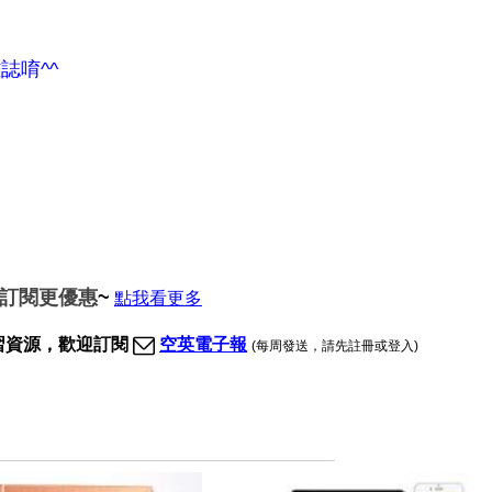
誌唷^^
期訂閱更優惠
~
點我看更多
習資源，歡迎訂閱
空英電子報
(每周發送，請先註冊或登入)