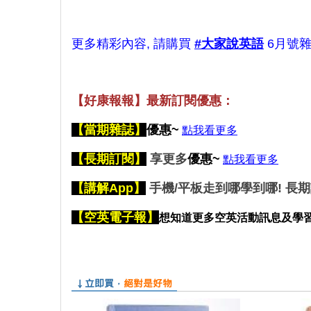
更多精彩內容, 請購買
#大家說英語
6月號雜
【好康報報】最新訂閱優惠：
【
當期雜誌】
優惠~
點我看更多
【長期訂閱】
享更多
優惠~
點我看更多
【講解App】
手機/平板走到哪學到哪! 長
【空英電子報】
想
知道更多空英活動訊息及學