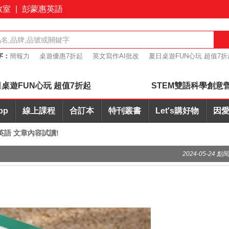
教室
|
彭蒙惠英語
字：
簡報力
桌遊優惠7折起
英文寫作AI批改
夏日桌遊FUN心玩 超值7折
購優惠
會議力
桌遊FUN心玩 超值7折起
STEM雙語科學創意
pp
線上課程
合訂本
特刊叢書
Let's購好物
因愛
說英語 文章內容試讀!
2024-05-24 點閱