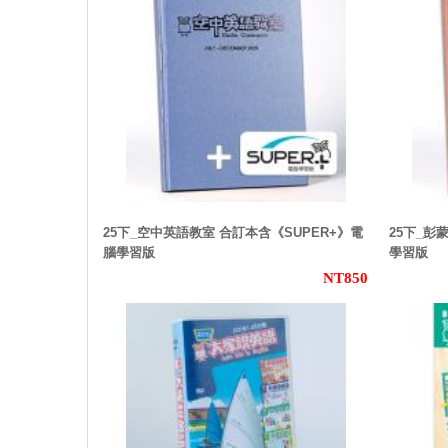
25下_空中英語教室 合訂本含《SUPER+》電
25下_彭
腦學習版
學習版
NT850