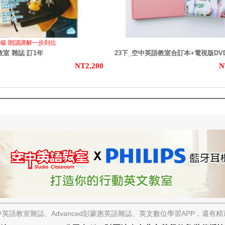
升級 朗讀講解一步到位
室 雜誌 訂1年
23下_空中英語教室合訂本+電視版DV
NT2,200
N
英語教室雜誌、Advanced彭蒙惠英語雜誌、英文數位學習APP，還有