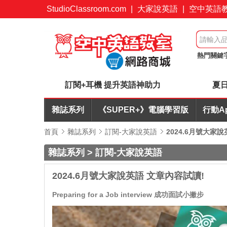
StudioClassroom.com
|
大家說英語
|
空中英語
熱門關鍵
+耳機合
訂閱+耳機 提升英語神助力
夏日
雜誌系列
《SUPER+》電腦學習版
行動A
首頁
雜誌系列
訂閱-大家說英語
2024.6月號大家
雜誌系列 > 訂閱-大家說英語
2024.6月號大家說英語 文章內容試讀!
Preparing for a Job interview 成功面試小撇步