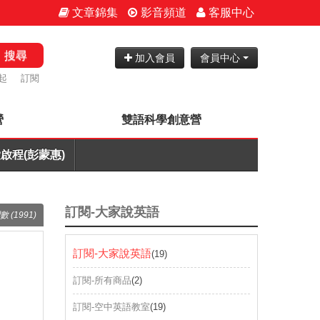
文章錦集
影音頻道
客服中心
搜尋
加入會員
會員中心
起
訂閱
營
雙語科學創意營
啟程(彭蒙惠)
訂閱-大家說英語
數 (1991)
訂閱-大家說英語
(19)
訂閱-所有商品
(2)
訂閱-空中英語教室
(19)