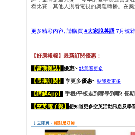
看比賽，其他人則看電視的奧運轉播。在奧運開
更多精彩內容, 請購買
#大家說英語
7月號雜
【好康報報】最新訂閱優惠：
【
當期雜誌】
優惠~
點我看更多
【長期訂閱】
享更多
優惠~
點我看更多
【講解App】
手機/平板走到哪學到哪! 長
【空英電子報】
想
知道更多空英活動訊息及學