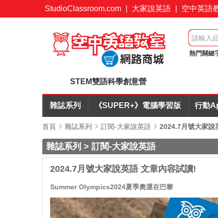
StudioClassroom.com
|
大家說英語
|
空中英語
熱門關鍵
購優惠
STEM雙語科學創意營
雜誌系列
《SUPER+》電腦學習版
行動A
首頁
雜誌系列
訂閱-大家說英語
2024.7月號大家
雜誌系列 > 訂閱-大家說英語
2024.7月號大家說英語 文章內容試讀!
Summer Olympics2024夏季奧運在巴黎