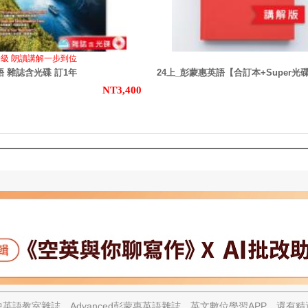
升級 朗讀講解一步到位
 雜誌含光碟 訂1年
24上_彭蒙惠英語【合訂本+Super光
NT3,400
英語教室雜誌、Advanced彭蒙惠英語雜誌、英文數位學習APP，還有