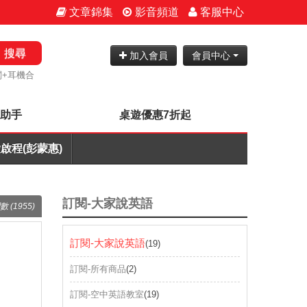
文章錦集
影音頻道
客服中心
搜尋
加入會員
會員中心
閱+耳機合
神助手
桌遊優惠7折起
啟程(彭蒙惠)
訂閱-大家說英語
數 (1955)
訂閱-大家說英語
(19)
訂閱-所有商品
(2)
訂閱-空中英語教室
(19)