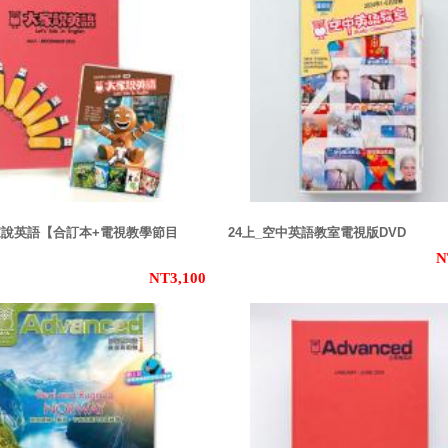
大家說英語【合訂本+電視教學節目
24上_空中英語教室電視版DVD
N
NT3,100