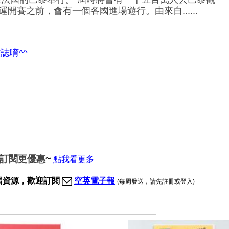
賽之前，會有一個各國進場遊行。由來自......
誌唷^^
期訂閱更優惠
~
點我看更多
習資源，歡迎訂閱
空英電子報
(每周發送，請先註冊或登入)