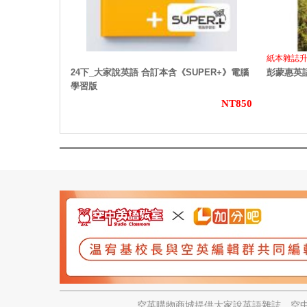
紙本雜誌
24下_大家說英語 合訂本含《SUPER+》電腦
彭蒙惠英語
學習版
NT850
空英購物商城提供大家說英語雜誌、空中