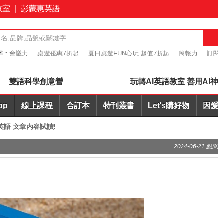
教室
|
彭蒙惠英語
字：
會議力
桌遊優惠7折起
夏日桌遊FUN心玩 超值7折起
簡報力
訂
英文寫作AI批改
雙語科學創意營
玩轉AI英語教室 善用AI
pp
線上課程
合訂本
特刊叢書
Let's購好物
因愛
說英語 文章內容試讀!
2024-06-21 點閱