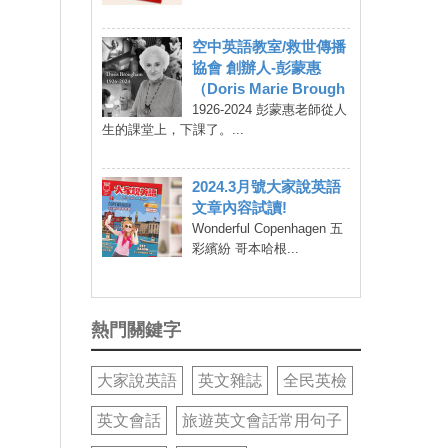
空中英語教室/救世傳播
協會 創辦人-彭蒙惠
（Doris Marie Brough
1926-2024 彭蒙惠老師從人
生的課堂上，下課了。...
2024.3月號大家說英語
文章內容試讀!
Wonderful Copenhagen 五
彩繽紛 哥本哈根...
熱門關鍵字
大家說英語
英文雜誌
全民英檢
英文會話
旅遊英文會話常用句子