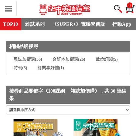
0
TOP10
雜誌系列
《SUPER+》電腦學習版
行動App
相關品牌搜尋
雜誌加價購
(36)
合訂本加價購
(26)
數位訂閱
(5)
特刊
(5)
訂閱享好禮
(1)
搜尋商品關鍵字《108課綱
雜誌加價購》，共 36 筆結
果