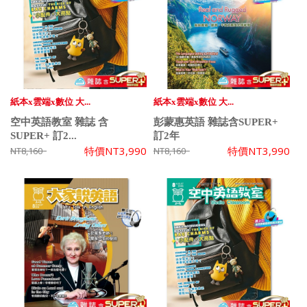
紙本x雲端x數位 大...
紙本x雲端x數位 大...
空中英語教室 雜誌 含
彭蒙惠英語 雜誌含SUPER+
SUPER+ 訂2...
訂2年
特價
NT3,990
特價
NT3,990
NT8,160
NT8,160