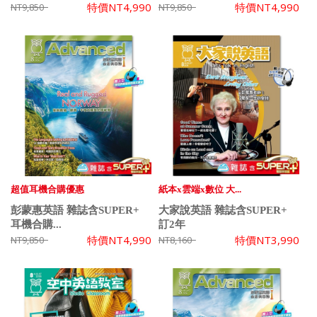
特價
NT4,990
特價
NT4,990
NT9,850
NT9,850
超值耳機合購優惠
紙本x雲端x數位 大...
彭蒙惠英語 雜誌含SUPER+
大家說英語 雜誌含SUPER+
耳機合購...
訂2年
特價
NT4,990
特價
NT3,990
NT9,850
NT8,160