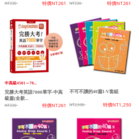
特價
NT261
特價
NT261
NT330
NT330
中高級4501～70...
不可不讀的40篇I-V套組
完勝大考英語7000單字-中高
級篇(全新...
特價
NT1,250
NT2,500
特價
NT261
NT330