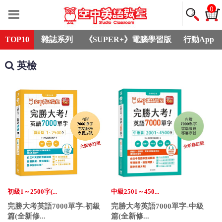
0
TOP10
雜誌系列
《SUPER+》電腦學習版
行動App
英檢
初級1～2500字(...
中級2501～450...
完勝大考英語7000單字-初級
完勝大考英語7000單字-中級
篇(全新修...
篇(全新修...