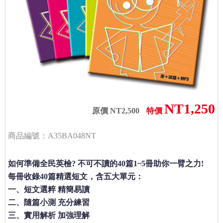
NT1,250
原價 NT2,500
特價
商品編號：A35BA048NT
如何準備全民英檢? 不可不讀的40篇1~5冊助你一臂之力!
每冊收錄40篇精選短文，含五大單元：
一、短文選粹 精簡易讀
二、隨篇小測 充分練習
三、實用解析 加強理解