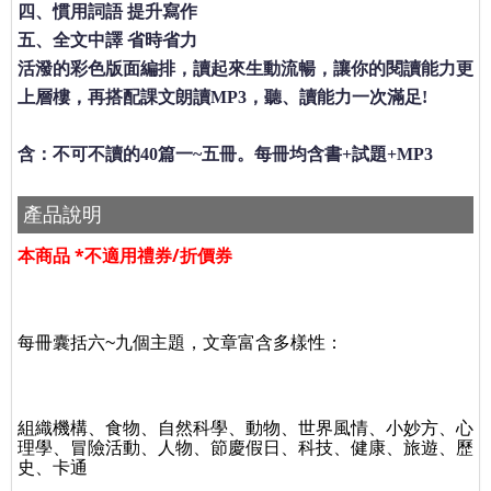
四、慣用詞語 提升寫作
五、全文中譯 省時省力
活潑的彩色版面編排，讀起來生動流暢，讓你的閱讀能力更
上層樓，再搭配課文朗讀MP3，聽、讀能力一次滿足!
含：不可不讀的40篇一~五冊。每冊均含書+試題+MP3
產品說明
本商品 *不適用禮券/折價券
每冊囊括六~九個主題，文章富含多樣性
：
組織機構、食物、
自然科學、動物、世界風情、小妙方、心
理學、冒險活動、人物、節慶假日、科技、健康、旅遊、歷
史、
卡通