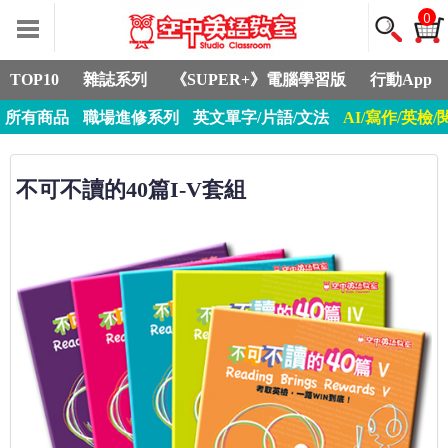
0
TOP10
雜誌系列
《SUPER+》電腦學習版
行動App
所有商品
職場進修系列
英文單字/片語/文法
AI/寫作/英檢/
不可不讀的40篇I-V套組