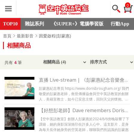
0
TOP10
雜誌系列
《SUPER+》電腦學習版
行動App
首頁
最新影音
因愛啟程(彭蒙惠)
相關商品
共有
4
筆
直播 Live-stream | 《彭蒙惠紀念音樂會
Doris Brougham Memorial Concert》|
彭蒙惠紀念專頁 https://www.dorisbrougham.org/ 我們
2024/09/20
敬愛的彭蒙惠老師，救世傳播協會與空中英語教室的創辦
人，美籍宣教士，如今已安息主懷，回到天父的懷抱。彭
老師總是以無私的愛與滿滿的信仰力量，問候每一個人：
【好想彭老師】Dave remembers Doris
「你拿到天國的護照了嗎？」這句話中蘊含著她對信仰的
深切關懷，也反映了她一生的使命。...
Brougham 這是我認識的彭蒙惠
【空中英語教室】創辦人彭蒙惠於2024/8/6傍晚敲響了下
課鐘，她的身影深深烙印在許多人心中。這支影片，是身
為每天長伴她身旁的空英老師，聊聊我們所認識的彭蒙惠