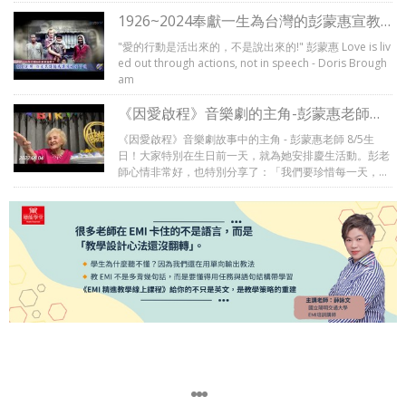
1926~2024奉獻一生為台灣的彭蒙惠宣教
士
"愛的行動是活出來的，不是說出來的!" 彭蒙惠 Love is liv
ed out through actions, not in speech - Doris Brough
am
《因愛啟程》音樂劇的主角-彭蒙惠老師
2022生日紀錄！
《因愛啟程》音樂劇故事中的主角 - 彭蒙惠老師 8/5生
日！大家特別在生日前一天，就為她安排慶生活動。彭老
師心情非常好，也特別分享了：「我們要珍惜每一天，因
為每一天都是神給我們的機會！」