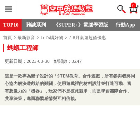
0
TOP10
雜誌系列
《SUPER+》電腦學習版
行動App
首頁
最新影音
Let's購好物
7-8月桌遊超值優惠
螞蟻工程師
更新日期：2023-03-30
點閱數：3247
這是一款專為親子設計的「STEM教育」合作遊戲，所有參與者將同
心協力解決遊戲給的難關，使用遊戲裡的材料設計並打造可動、富
有想像力的「機器」，玩家們不是彼此競爭，而是學習團隊合作、
共享決策，進而聯繫感情與互相信賴。