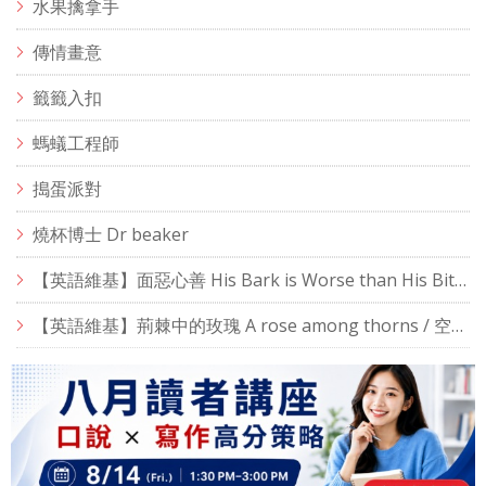
水果擒拿手
傳情畫意
籤籤入扣
螞蟻工程師
搗蛋派對
燒杯博士 Dr beaker
【英語維基】面惡心善 His Bark is Worse than His Bite / 空中英語教室
【英語維基】荊棘中的玫瑰 A rose among thorns / 空中英語教室