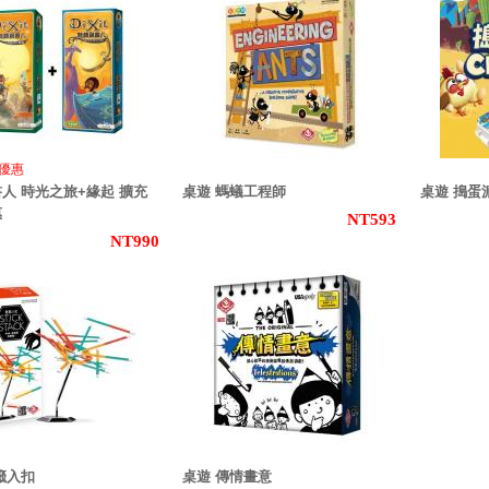
購優惠
人 時光之旅+緣起 擴充
桌遊 螞蟻工程師
桌遊 搗蛋
惠
NT593
NT990
籤入扣
桌遊 傳情畫意