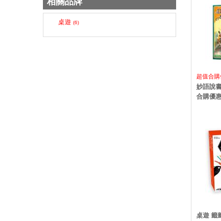
相關品牌
桌遊
(6)
超值合
妙語說書
合購優
桌遊 籤