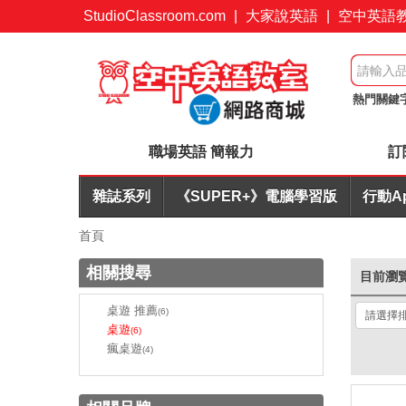
StudioClassroom.com
|
大家說英語
|
空中英語
熱門關鍵
英文寫作A
職場英語 簡報力
訂
雜誌系列
《SUPER+》電腦學習版
行動A
首頁
相關搜尋
目前瀏
桌遊 推薦
(6)
桌遊
(6)
瘋桌遊
(4)