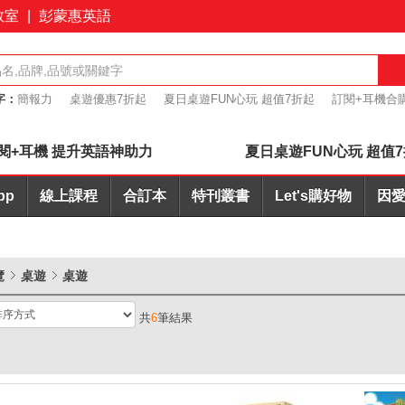
教室
|
彭蒙惠英語
字：
簡報力
桌遊優惠7折起
夏日桌遊FUN心玩 超值7折起
訂閱+耳機合
I批改
會議力
閱+耳機 提升英語神助力
夏日桌遊FUN心玩 超值
pp
線上課程
合訂本
特刊叢書
Let's購好物
因愛
覽
桌遊
桌遊
共
6
筆結果