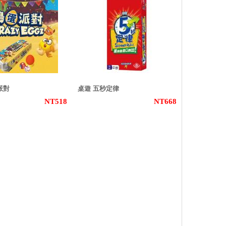
派對
桌遊 五秒定律
NT518
NT668