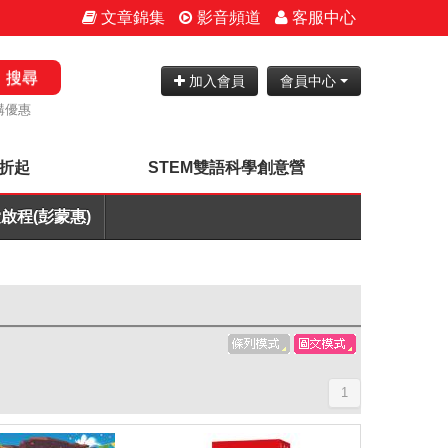
文章錦集
影音頻道
客服中心
搜尋
加入會員
會員中心
購優惠
7折起
STEM雙語科學創意營
啟程(彭蒙惠)
1