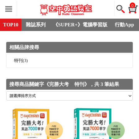
0
TOP10
雜誌系列
《SUPER+》電腦學習版
行動App
相關品牌搜尋
特刊
(3)
搜尋商品關鍵字《完勝大考
特刊》，共 3 筆結果