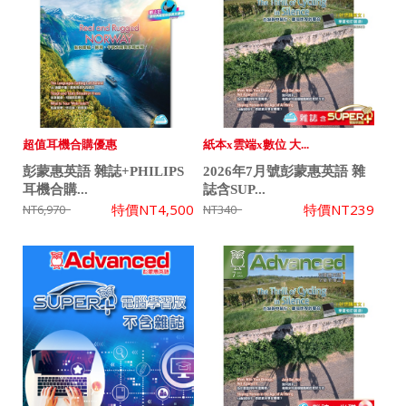
超值耳機合購優惠
紙本x雲端x數位 大...
彭蒙惠英語 雜誌+PHILIPS
2026年7月號彭蒙惠英語 雜
耳機合購...
誌含SUP...
特價
NT4,500
特價
NT239
NT6,970
NT340