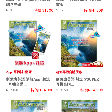
誌含光碟
書版
特價
NT300
特價
NT209
NT340
NT220
App+單雜誌+藍牙...
超值耳機合購優惠
彭蒙惠英語 講解App+雜誌
彭蒙惠英語 雜誌含SUPER+
+耳機合購 ...
耳機合購...
特價
NT4,900
特價
NT4,990
NT7,450
NT9,850