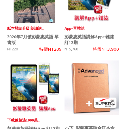
紙本雜誌升級 朗讀講...
App+單雜誌
2026年7月號彭蒙惠英語 單
彭蒙惠英語講解App+雜誌
書版
訂12期
特價
NT209
特價
NT3,900
NT220
NT5,760
下載數超過1000萬...
25下_彭蒙惠英語合訂本含
彭蒙惠英語講解App 訂12期