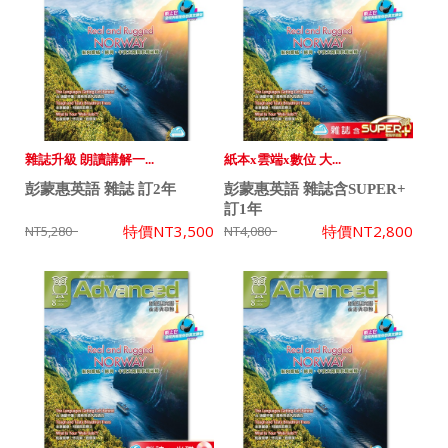
雜誌升級 朗讀講解一...
紙本x雲端x數位 大...
彭蒙惠英語 雜誌 訂2年
彭蒙惠英語 雜誌含SUPER+
訂1年
特價
NT3,500
特價
NT2,800
NT5,280
NT4,080