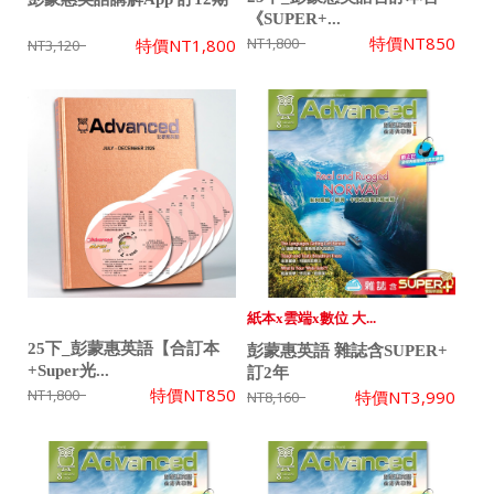
《SUPER+...
特價
NT850
NT1,800
特價
NT1,800
NT3,120
紙本x雲端x數位 大...
25下_彭蒙惠英語【合訂本
彭蒙惠英語 雜誌含SUPER+
+Super光...
訂2年
特價
NT850
NT1,800
特價
NT3,990
NT8,160