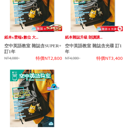
紙本x雲端x數位 大...
紙本雜誌升級 朗讀講...
空中英語教室 雜誌含SUPER+
空中英語教室 雜誌含光碟 訂1
訂1年
年
特價
NT2,800
特價
NT3,400
NT4,080
NT4,080