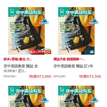
紙本x雲端x數位 大...
雜誌升級 朗讀講解一...
空中英語教室 雜誌 含
空中英語教室 雜誌 訂2年
SUPER+ 訂2...
特價
NT3,990
特價
NT3,500
NT8,160
NT5,280