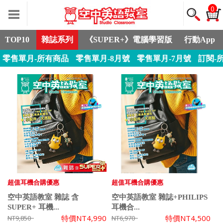
0
TOP10
雜誌系列
《SUPER+》電腦學習版
行動App
零售單月-所有商品
零售單月-8月號
零售單月-7月號
訂閱-
超值耳機合購優惠
超值耳機合購優惠
空中英語教室 雜誌 含
空中英語教室 雜誌+PHILIPS
SUPER+ 耳機...
耳機合...
特價
NT4,990
特價
NT4,500
NT9,850
NT6,970