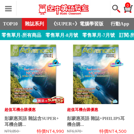
0
TOP10
雜誌系列
《SUPER+》電腦學習版
行動App
零售單月-所有商品
零售單月-8月號
零售單月-7月號
訂閱-
超值耳機合購優惠
超值耳機合購優惠
彭蒙惠英語 雜誌含SUPER+
彭蒙惠英語 雜誌+PHILIPS耳
耳機合購...
機合購...
特價
NT4,990
特價
NT4,500
NT9,850
NT6,970