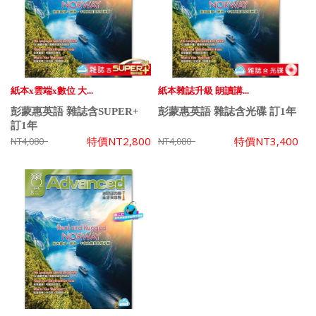
紙本x雲端x數位 大...
紙本雜誌升級 朗讀講...
彭蒙惠英語 雜誌含SUPER+
彭蒙惠英語 雜誌含光碟 訂1年
訂1年
特價
NT2,800
特價
NT3,400
NT4,080
NT4,080