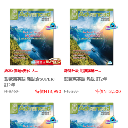
紙本x雲端x數位 大...
雜誌升級 朗讀講解一...
彭蒙惠英語 雜誌含SUPER+
彭蒙惠英語 雜誌 訂2年
訂2年
特價
NT3,990
特價
NT3,500
NT8,160
NT5,280