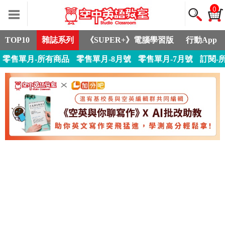
0
TOP10
雜誌系列
《SUPER+》電腦學習版
行動App
零售單月-所有商品
零售單月-8月號
零售單月-7月號
訂閱-