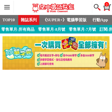
0
TOP10
雜誌系列
《SUPER+》電腦學習版
行動App
零售單月-所有商品
零售單月-8月號
零售單月-7月號
訂閱-