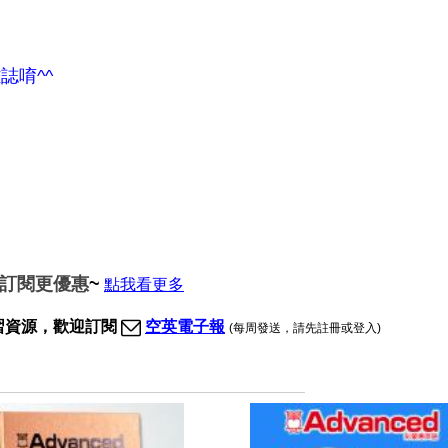
誌唷^^
期訂閱更優惠
~
點我看更多
習資源，歡迎訂閱
空英電子報
(每周發送，請先註冊或登入)