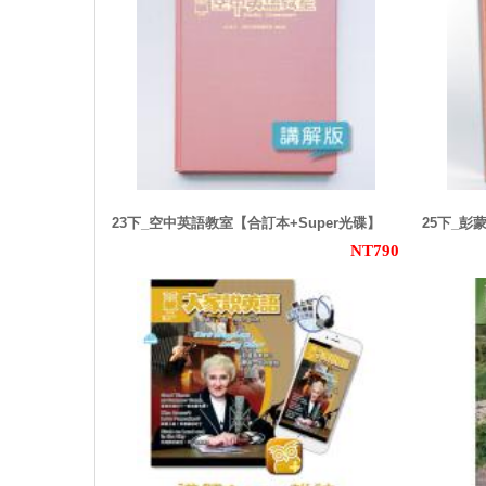
23下_空中英語教室【合訂本+Super光碟】
25下_彭
NT790