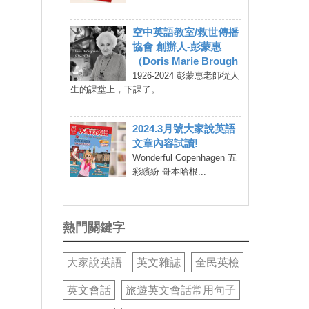
空中英語教室/救世傳播
協會 創辦人-彭蒙惠
（Doris Marie Brough
1926-2024 彭蒙惠老師從人
生的課堂上，下課了。...
2024.3月號大家說英語
文章內容試讀!
Wonderful Copenhagen 五
彩繽紛 哥本哈根...
熱門關鍵字
大家說英語
英文雜誌
全民英檢
英文會話
旅遊英文會話常用句子