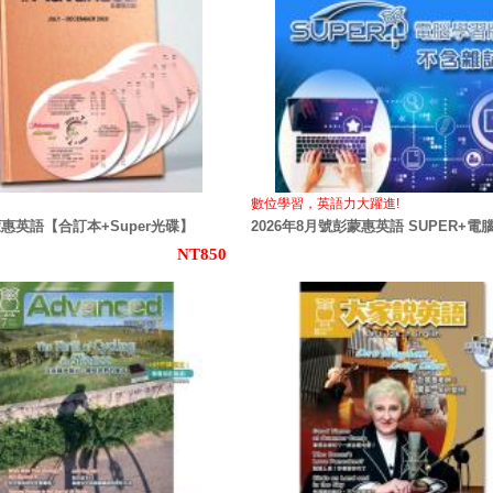
數位學習，英語力大躍進!
蒙惠英語【合訂本+Super光碟】
2026年8月號彭蒙惠英語 SUPER+電
NT850