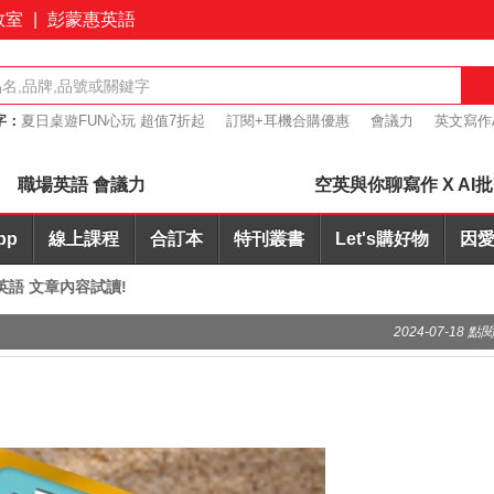
教室
|
彭蒙惠英語
字：
夏日桌遊FUN心玩 超值7折起
訂閱+耳機合購優惠
會議力
英文寫作
桌遊優惠7折起
職場英語 會議力
空英與你聊寫作 X AI
pp
線上課程
合訂本
特刊叢書
Let's購好物
因愛
說英語 文章內容試讀!
2024-07-18 點閱