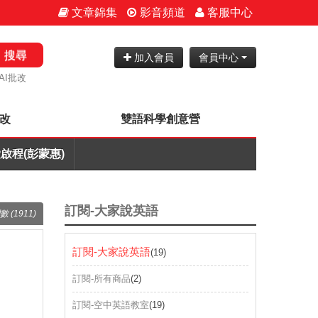
文章錦集
影音頻道
客服中心
搜尋
加入會員
會員中心
AI批改
批改
雙語科學創意營
啟程(彭蒙惠)
訂閱-大家說英語
數 (1911)
訂閱-大家說英語
(19)
訂閱-所有商品
(2)
訂閱-空中英語教室
(19)