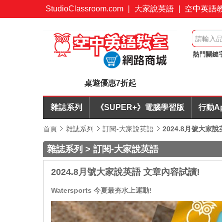
StudioClassroom.com
|
大家說英語
|
空中英語
熱門關鍵
簡報力
桌遊優惠7折起
雜誌系列
《SUPER+》電腦學習版
行動A
首頁
雜誌系列
訂閱-大家說英語
2024.8月號大家
雜誌系列 > 訂閱-大家說英語
2024.8月號大家說英語 文章內容試讀!
Watersports 今夏最夯水上運動!