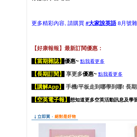
更多精彩內容, 請購買
#大家說英語
8月號雜
【好康報報】最新訂閱優惠：
【
當期雜誌】
優惠~
點我看更多
【長期訂閱】
享更多
優惠~
點我看更多
【講解App】
手機/平板走到哪學到哪! 長
【空英電子報】
想
知道更多空英活動訊息及學