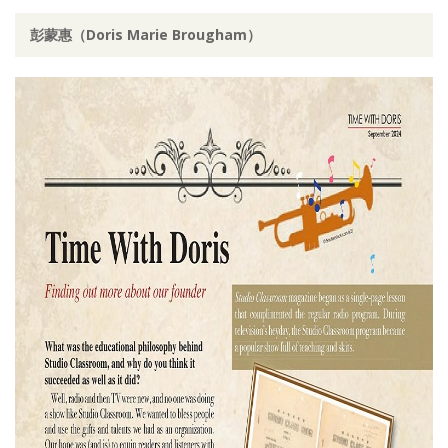
彭蒙惠（Doris Marie Brougham）