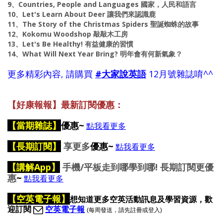
9、Countries, People and Languages 國家，人民和語言
10、Let's Learn About Deer 讓我們來認識鹿
11、The Story of the Christmas Spiders 聖誕蜘蛛的故事
12、Kokomu Woodshop 敲敲木工房
13、Let's Be Healthy! 有益健康的習慣
14、What Will Next Year Bring? 明年會有何新氣象？
更多精彩內容, 請購買
#大家說英語
12月號雜誌唷^^
【好康報報】最新訂閱優惠：
【
當期雜誌】
優惠~
點我看更多
【長期訂閱】
享更多
優惠~
點我看更多
【講解App】
手機/平板走到哪學到哪! 長期訂閱更優
惠
~
點我看更多
【空英電子報】
想
知道更多空英活動訊息及學習資源，歡
迎訂閱
空英電子報
(每周發送，請先註冊或登入)