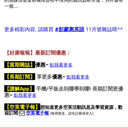
的無線信號發射機堆疊在中情局的通訊器材旁邊，另外還有
一個......
更多精彩內容, 請購買
#彭蒙惠英語
11月號雜誌唷^^
【好康報報】最新訂閱優惠：
【
當期雜誌】
優惠~
點我看更多
【長期訂閱】
享更多
優惠~
點我看更多
【講解App】
手機/平板走到哪學到哪! 長期訂閱更優
惠
~
點我看更多
【空英電子報】
想
知道更多空英活動訊息及學習資源，歡
迎訂閱
空英電子報
(每周發送，請先註冊或登入)