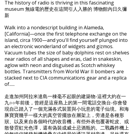
The history of radio is thriving in this fascinating
museum 無線電的歷史在這間引人入勝的 博物館內日久彌
新
Walk into a nondescript building in Alameda,
[California]—once the first telephone exchange on the
island, circa 1900—and you'll find yourself plunged into
an electronic wonderland of widgets and gizmos.
Vacuum tubes the size of baby dolphins rest on shelves
near radios of all shapes and eras, clad in snakeskin,
aglow with neon and disguised as Scotch whiskey
bottles. Transmitters from World War II bombers are
stacked next to CIA communications gear and a replica
of......
走進加州阿拉米達島一棟毫不起眼的建築物-這裡大約在一
九○○年前後，曾經是這座島上的第一間電話交換台-你會發
現自己踏入了一個充滿各式裝置與小玩意的電子仙境。和海
豚寶寶幾乎一樣大的真空管擺放在層架上，旁邊是各種形
狀、以及來自各個時代的收音機，有些外表包覆著蛇皮、或
散發霓虹光色澤，還有偽裝成威士忌酒瓶的。二戰轟炸機上