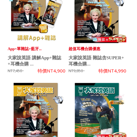
App+單雜誌+藍牙...
超值耳機合購優惠
大家說英語 講解App+雜誌
大家說英語 雜誌含SUPER+
+耳機合購 ...
耳機合購...
特價
NT4,900
特價
NT4,990
NT7,450
NT9,850