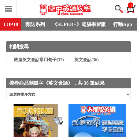
0
TOP10
雜誌系列
《SUPER+》電腦學習版
行動App
相關搜尋
旅遊英文會話常用句子
(37)
英文會話
(36)
搜尋商品關鍵字《英文會話》，共 36 筆結果