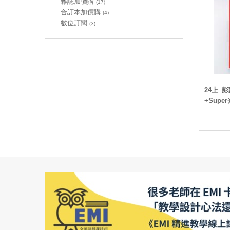
雜誌加價購
(17)
合訂本加價購
(4)
數位訂閱
(3)
24上_
+Supe