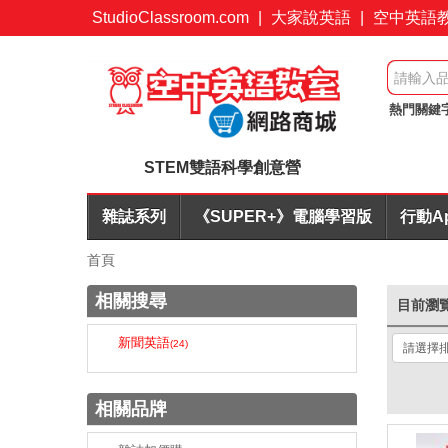
StudioClassroom.com
|
大家說英語
|
空中英語
熱門關鍵
折起
簡
STEM雙語科學創意營
雜誌系列
《SUPER+》電腦學習版
行動A
首頁
相關搜尋
目前瀏
新聞英語
(24)
相關品牌