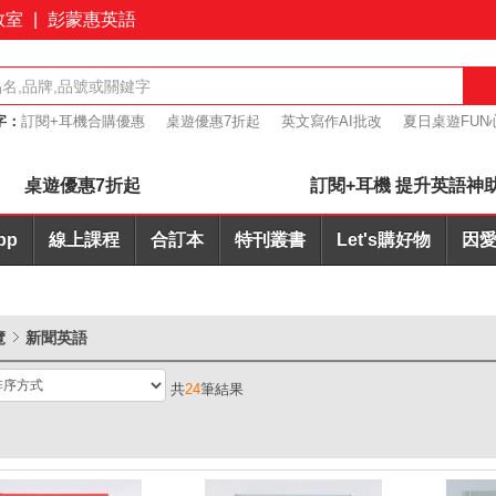
教室
|
彭蒙惠英語
字：
訂閱+耳機合購優惠
桌遊優惠7折起
英文寫作AI批改
夏日桌遊FUN
報力
會議力
桌遊優惠7折起
訂閱+耳機 提升英語神
pp
線上課程
合訂本
特刊叢書
Let's購好物
因愛
覽
新聞英語
共
24
筆結果