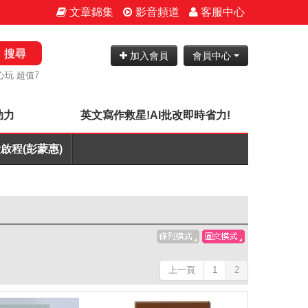
文章錦集
影音頻道
客服中心
搜尋
加入會員
會員中心
心玩 超值7
助力
英文寫作救星!AI批改即時省力!
啟程(彭蒙惠)
上一頁
1
2