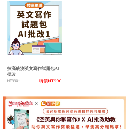
技高統測英文寫作試題包AI
批改
特價
NT990
NT990