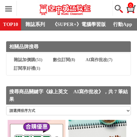
0
TOP10
雜誌系列
《SUPER+》電腦學習版
行動App
相關品牌搜尋
雜誌加價購
(51)
數位訂閱
(8)
AI寫作批改
(7)
訂閱享好禮
(1)
搜尋商品關鍵字《線上英文
AI寫作批改》，共 7 筆結
果