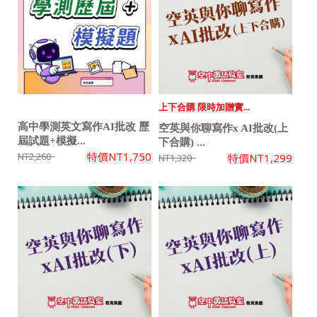
上下合購 限時加贈實...
高中學測英文寫作AI批改 歷
空英與你聊寫作x AI批改(上
屆試題+模擬...
下合購) ...
特價
NT1,750
NT2,260
特價
NT1,299
NT1,320