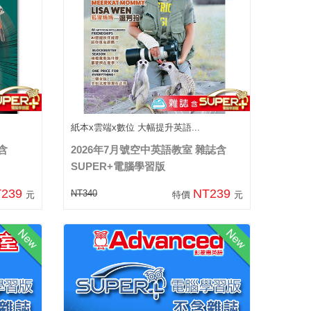
紙本x雲端x數位 大幅提升英語...
含
2026年7月號空中英語教室 雜誌含
SUPER+電腦學習版
T239
NT239
NT340
元
特價
元