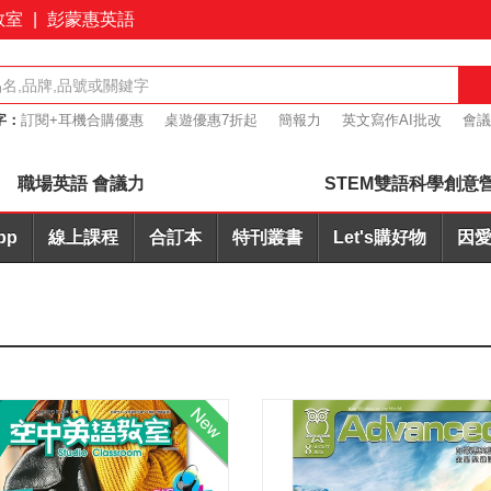
教室
|
彭蒙惠英語
字：
訂閱+耳機合購優惠
桌遊優惠7折起
簡報力
英文寫作AI批改
會議
心玩 超值7折起
職場英語 會議力
STEM雙語科學創意
pp
線上課程
合訂本
特刊叢書
Let's購好物
因愛