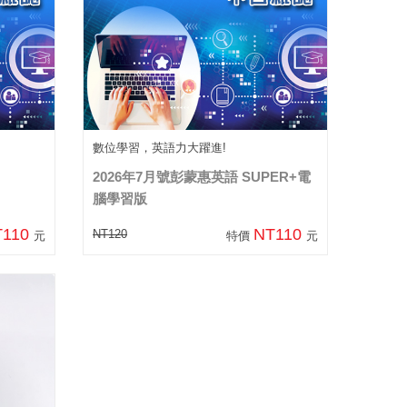
數位學習，英語力大躍進!
2026年7月號彭蒙惠英語 SUPER+電
腦學習版
T110
NT110
NT120
元
特價
元