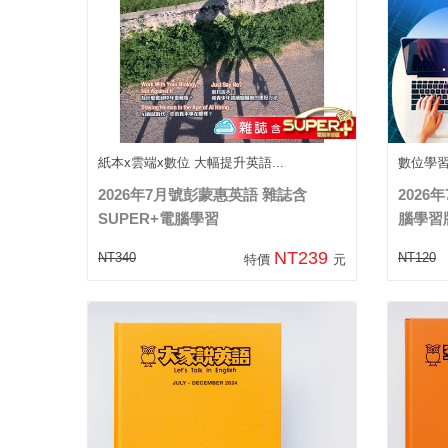
紙本x雲端x數位 大幅提升英語...
數位學
2026年7月號彭蒙惠英語 雜誌含
2026
SUPER+電腦學習
腦學習
NT239
NT340
NT120
特價
元