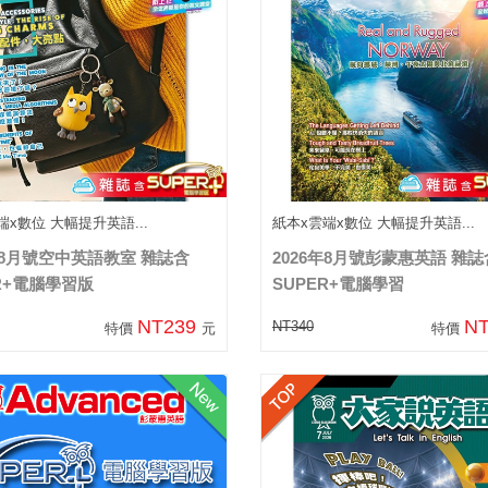
端x數位 大幅提升英語...
紙本x雲端x數位 大幅提升英語...
年8月號空中英語教室 雜誌含
2026年8月號彭蒙惠英語 雜誌
R+電腦學習版
SUPER+電腦學習
NT239
N
NT340
特價
元
特價