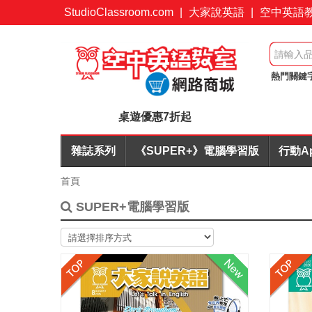
StudioClassroom.com
|
大家說英語
|
空中英語
熱門關鍵
桌遊FUN
桌遊優惠7折起
雜誌系列
《SUPER+》電腦學習版
行動A
首頁
SUPER+電腦學習版