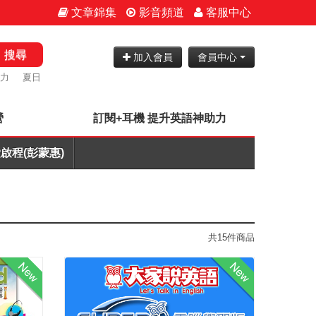
文章錦集
影音頻道
客服中心
搜尋
加入會員
會員中心
力
夏日
營
訂閱+耳機 提升英語神助力
啟程(彭蒙惠)
共15件商品