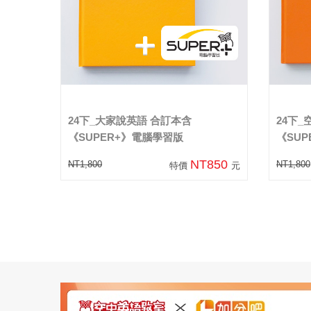
24下_大家說英語 合訂本含
24下
《SUPER+》電腦學習版
《SU
NT850
NT1,800
NT1,800
特價
元