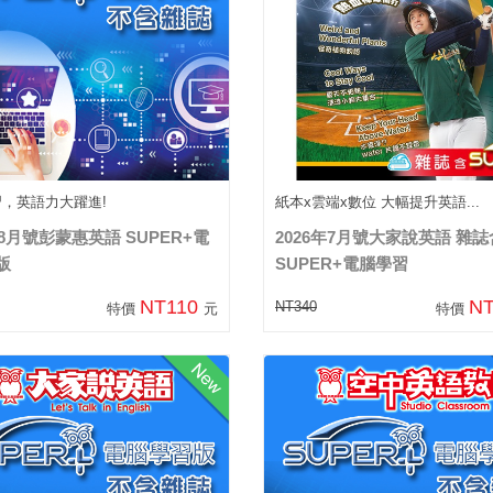
習，英語力大躍進!
紙本x雲端x數位 大幅提升英語...
年8月號彭蒙惠英語 SUPER+電
2026年7月號大家說英語 雜誌
版
SUPER+電腦學習
NT110
N
NT340
特價
元
特價