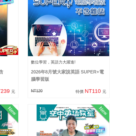
數位學習，英語力大躍進!
含
2026年8月號大家說英語 SUPER+電
腦學習版
T239
NT110
NT120
元
特價
元