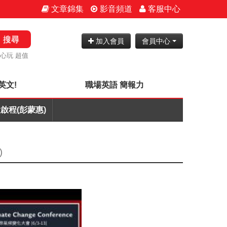
文章錦集
影音頻道
客服中心
搜尋
加入會員
會員中心
N心玩 超值
英文!
職場英語 簡報力
啟程(彭蒙惠)
)