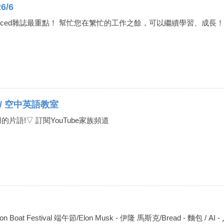
6/6
anced雜誌最重點！ 幫忙您在䌓忙的工作之餘，可以繼續學習、成長
慮到 / 空中英語教室
片語!▽ 訂閱YouTube家族頻道
Dragon Boat Festival 端午節/Elon Musk - 伊隆 馬斯克/Bread - 麵包 / A