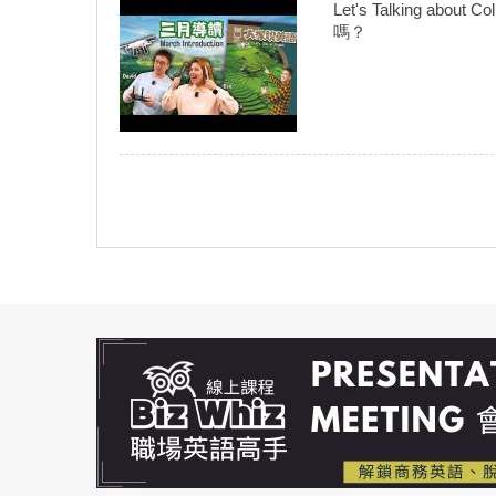
Let's Talking abo
嗎？