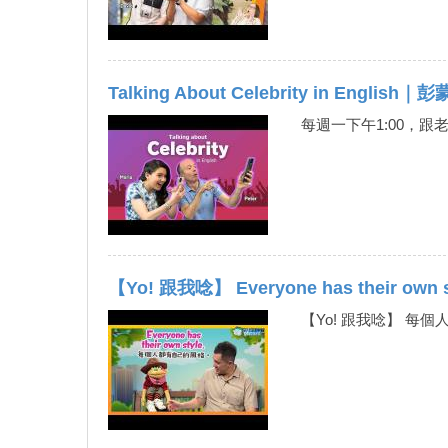
Talking About Celebrity in English
每週一下午1:00，
【Yo! 跟我唸】 Everyone has their own
【Yo! 跟我唸】 每個