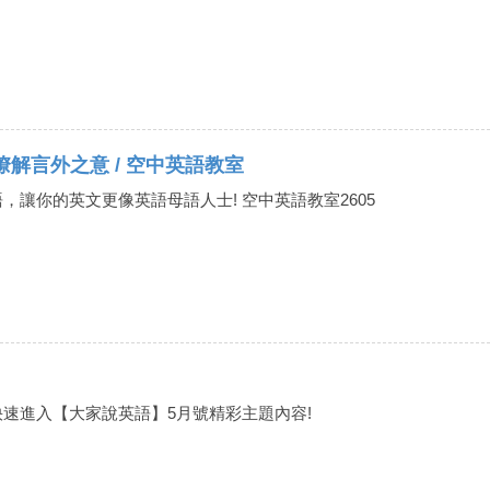
ines 瞭解言外之意 / 空中英語教室
，讓你的英文更像英語母語人士! 空中英語教室2605
速進入【大家說英語】5月號精彩主題內容!