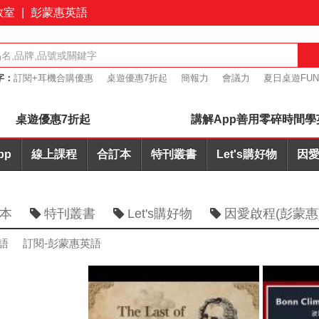
教室
|
彭蒙惠英語
字：
訂閱+耳機合購優惠
桌遊優惠7折起
簡報力
會議力
夏日桌遊FU
英文寫作AI批改
桌遊優惠7折起
講解App善用零碎時間學
pp
線上課程
合訂本
特刊叢書
Let's購好物
因愛
本
特刊叢書
Let's購好物
因愛啟程(彭蒙惠
語
訂閱-彭蒙惠英語