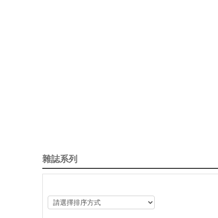
雜誌系列
The Last of the Mohicans ( 大地英豪 ) | The
English (2026/03)
成為我們頻道會員，支持我們並獲得獎勵
https://www.youtube.com/channel/UCU
5ILL3JA/join