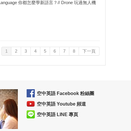
rning a Language 你都怎麼學新語言？// Drone 玩過無人機
1
2
3
4
5
6
7
8
下一頁
空中英語 Facebook 粉絲團
空中英語 Youtube 頻道
空中英語 LINE 專頁