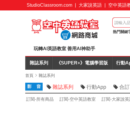
StudioClassroom.com
|
大家說英語
|
空中英語
熱門關鍵
7折起
玩轉AI英語教室 善用AI神助手
雜誌系列
《SUPER+》電腦學習版
行動A
首頁
雜誌系列
雜誌系列
行動App
合訂
訂閱-所有商品
訂閱-空中英語教室
訂閱-大家說英