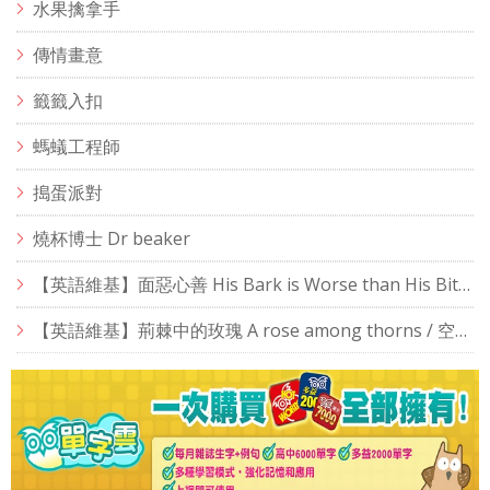
水果擒拿手
傳情畫意
籤籤入扣
螞蟻工程師
搗蛋派對
燒杯博士 Dr beaker
【英語維基】面惡心善 His Bark is Worse than His Bite / 空中英語教室
【英語維基】荊棘中的玫瑰 A rose among thorns / 空中英語教室