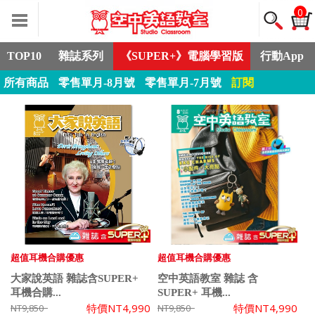
0
TOP10
雜誌系列
《SUPER+》電腦學習版
行動App
所有商品
零售單月-8月號
零售單月-7月號
訂閱
超值耳機合購優惠
超值耳機合購優惠
大家說英語 雜誌含SUPER+
空中英語教室 雜誌 含
耳機合購...
SUPER+ 耳機...
特價
NT4,990
特價
NT4,990
NT9,850
NT9,850