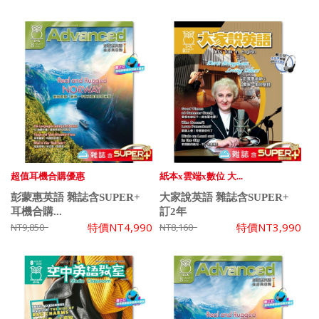
超值耳機合購優惠
紙本x雲端x數位 大...
彭蒙惠英語 雜誌含SUPER+
大家說英語 雜誌含SUPER+
耳機合購...
訂2年
特價
NT4,990
特價
NT3,990
NT9,850
NT8,160