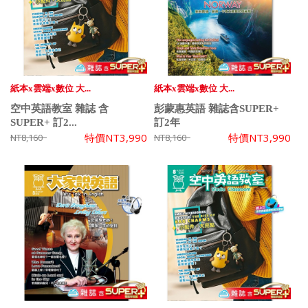
紙本x雲端x數位 大...
紙本x雲端x數位 大...
空中英語教室 雜誌 含
彭蒙惠英語 雜誌含SUPER+
SUPER+ 訂2...
訂2年
特價
NT3,990
特價
NT3,990
NT8,160
NT8,160