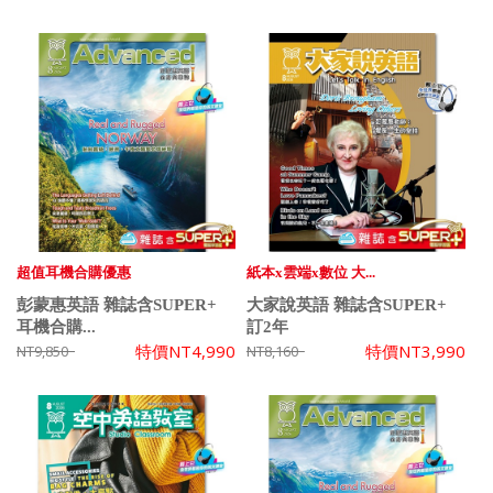
超值耳機合購優惠
紙本x雲端x數位 大...
彭蒙惠英語 雜誌含SUPER+
大家說英語 雜誌含SUPER+
耳機合購...
訂2年
特價
NT4,990
特價
NT3,990
NT9,850
NT8,160