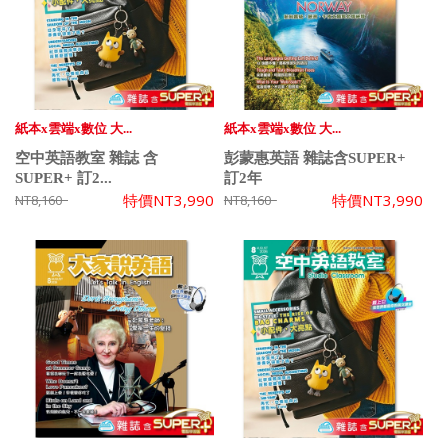
紙本x雲端x數位 大...
紙本x雲端x數位 大...
空中英語教室 雜誌 含
彭蒙惠英語 雜誌含SUPER+
SUPER+ 訂2...
訂2年
特價
NT3,990
特價
NT3,990
NT8,160
NT8,160