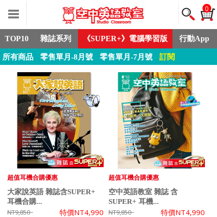
0
TOP10
雜誌系列
《SUPER+》電腦學習版
行動App
所有商品
零售單月-8月號
零售單月-7月號
訂閱
超值耳機合購優惠
超值耳機合購優惠
大家說英語 雜誌含SUPER+
空中英語教室 雜誌 含
耳機合購...
SUPER+ 耳機...
特價
NT4,990
特價
NT4,990
NT9,850
NT9,850