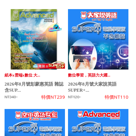
紙本x雲端x數位 大...
數位學習，英語力大躍...
2026年8月號彭蒙惠英語 雜誌
2026年8月號大家說英語
含SUP...
SUPER+...
特價
NT239
特價
NT110
NT340
NT120