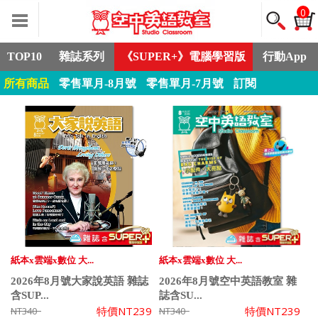
0
TOP10
雜誌系列
《SUPER+》電腦學習版
行動App
所有商品
零售單月-8月號
零售單月-7月號
訂閱
紙本x雲端x數位 大...
紙本x雲端x數位 大...
2026年8月號大家說英語 雜誌
2026年8月號空中英語教室 雜
含SUP...
誌含SU...
特價
NT239
特價
NT239
NT340
NT340