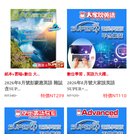
紙本x雲端x數位 大...
數位學習，英語力大躍...
2026年8月號彭蒙惠英語 雜誌
2026年8月號大家說英語
含SUP...
SUPER+...
特價
NT239
特價
NT110
NT340
NT120