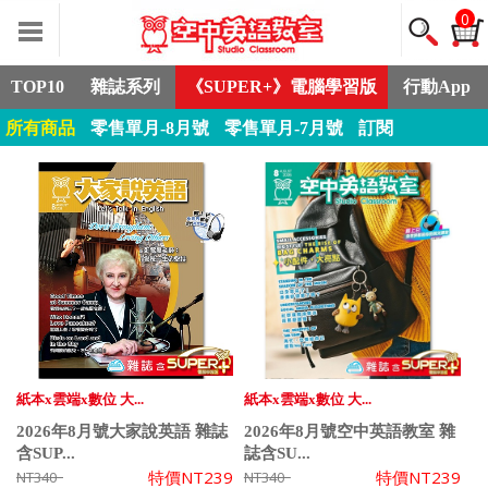
0
TOP10
雜誌系列
《SUPER+》電腦學習版
行動App
所有商品
零售單月-8月號
零售單月-7月號
訂閱
紙本x雲端x數位 大...
紙本x雲端x數位 大...
2026年8月號大家說英語 雜誌
2026年8月號空中英語教室 雜
含SUP...
誌含SU...
特價
NT239
特價
NT239
NT340
NT340