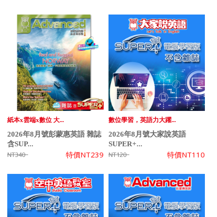
紙本x雲端x數位 大...
數位學習，英語力大躍...
2026年8月號彭蒙惠英語 雜誌
2026年8月號大家說英語
含SUP...
SUPER+...
特價
NT239
特價
NT110
NT340
NT120