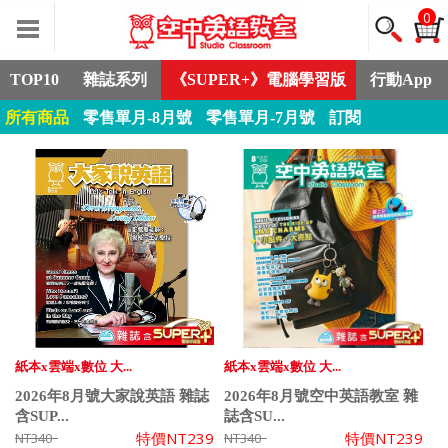
0
TOP10
雜誌系列
《SUPER+》電腦學習版
行動App
所有商品
零售單月-8月號
零售單月-7月號
訂閱
紙本x雲端x數位 大...
紙本x雲端x數位 大...
2026年8月號大家說英語 雜誌
2026年8月號空中英語教室 雜
含SUP...
誌含SU...
特價
NT239
特價
NT239
NT340
NT340