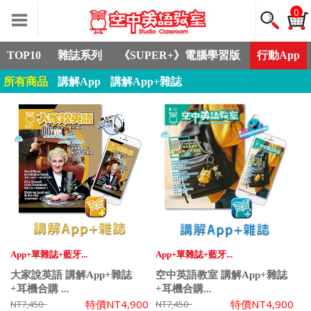
0
TOP10
雜誌系列
《SUPER+》電腦學習版
行動App
所有商品
講解App
講解App+雜誌
App+單雜誌+藍牙...
App+單雜誌+藍牙...
大家說英語 講解App+雜誌
空中英語教室 講解App+雜誌
+耳機合購 ...
+耳機合購...
特價
NT4,900
特價
NT4,900
NT7,450
NT7,450