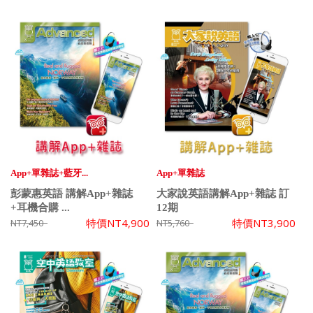
App+單雜誌+藍牙...
App+單雜誌
彭蒙惠英語 講解App+雜誌
大家說英語講解App+雜誌 訂
+耳機合購 ...
12期
特價
NT4,900
特價
NT3,900
NT7,450
NT5,760