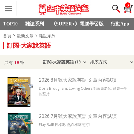
0
TOP10
雜誌系列
《SUPER+》電腦學習版
行動App
首頁
最新文章
雜誌系列
訂閱-大家說英語
共有
19
筆
2026.8月號大家說英語 文章內容試讀!
Doris Brougham: Loving Others 彭蒙惠老師: 愛是一生
的堅持
2026.7月號大家說英語 文章內容試讀!
Play Ball! 揮棒吧! 熱血棒球開打!