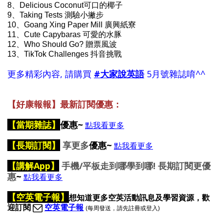
8、Delicious Coconut可口的椰子
9、Taking Tests 測驗小撇步
10、Goang Xing Paper Mill 廣興紙寮
11、Cute Capybaras 可愛的水豚
12、Who Should Go? 贈票風波
13、TikTok Challenges 抖音挑戰
更多精彩內容, 請購買
#大家說英語
5月號雜誌唷^^
【好康報報】最新訂閱優惠：
【
當期雜誌】
優惠~
點我看更多
【長期訂閱】
享更多
優惠~
點我看更多
【講解App】
手機/平板走到哪學到哪! 長期訂閱更優
惠
~
點我看更多
【空英電子報】
想
知道更多空英活動訊息及學習資源，歡
迎訂閱
空英電子報
(每周發送，請先註冊或登入)